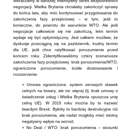
Wkraczamy w bardziej intensywny okres bezpośrednich
negocjacji. Wielka Brytania chciałaby zakończyć sprawy
do końca lata, aby móc kontynuować przygotowania do
zakończenia fazy przejściowej – w tym, jeśli to
konieczne, do powrotu do warunków WTO. Ale jeśli
negocjacje całkowicie się nie zakończą, letni termin
wydaje się być optymistyczny. Jest całkiem możliwe, że
dyskusje przeciągną się na październik, trudny termin
dla UE, jeśli chce ratyfikować porozumienie przed
końcem roku. Zidentyfikowaliśmy cztery scenariusze
zakończenia fazy przejściowej: brak porozumienia/WTO,
ograniczone porozumienie, ścisłe dostosowanie i
rozszerzenie:
+ Umowa ograniczona: system zerowych stawek
celnych na towary, ale nic więcej (tj. brak umowy o
świadczenie usług i Wielka Brytania opuszcza unię
celną UE). W 2015 roku można by to nazwać
twardym Brexit. Byłoby to bardziej destrukcyjne niż
brak porozumienia, ale nadal mogłoby mieć istotny
negatywny wpływ na wzrost;
+ No Deal / WTO: brak porozumienia – stosunki