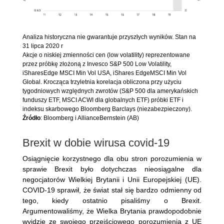
Analiza historyczna nie gwarantuje przyszłych wyników. Stan na
31 lipca 2020 r
Akcje o niskiej zmienności cen (low volatility) reprezentowane
przez próbkę złożoną z Invesco S&P 500 Low Volatility,
iSharesEdge MSCI Min Vol USA, iShares EdgeMSCI Min Vol
Global. Krocząca trzyletnia korelacja obliczona przy użyciu
tygodniowych względnych zwrotów (S&P 500 dla amerykańskich
funduszy ETF, MSCI ACWI dla globalnych ETF) próbki ETF i
indeksu skarbowego Bloomberg Barclays (niezabezpieczony).
Źródło
: Bloomberg i AllianceBernstein (AB)
Brexit w dobie wirusa covid-19
Osiągnięcie korzystnego dla obu stron porozumienia w
sprawie Brexit było dotychczas nieosiągalne dla
negocjatorów Wielkiej Brytanii i Unii Europejskiej (UE).
COVID-19 sprawił, że świat stał się bardzo odmienny od
tego, kiedy ostatnio pisaliśmy o Brexit.
Argumentowaliśmy, że Wielka Brytania prawdopodobnie
wyjdzie ze swojego przejściowego porozumienia z UE