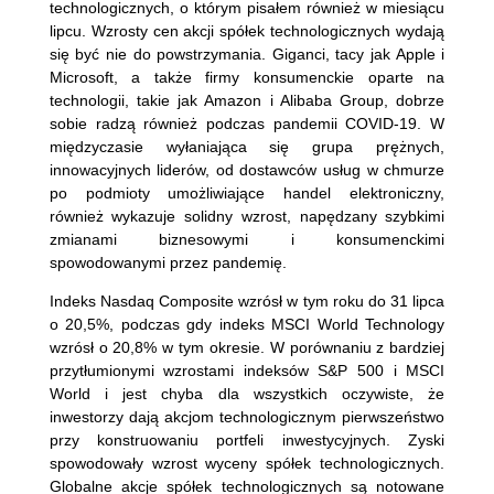
technologicznych, o którym pisałem również w miesiącu
lipcu. Wzrosty cen akcji spółek technologicznych wydają
się być nie do powstrzymania. Giganci, tacy jak Apple i
Microsoft, a także firmy konsumenckie oparte na
technologii, takie jak Amazon i Alibaba Group, dobrze
sobie radzą również podczas pandemii COVID-19. W
międzyczasie wyłaniająca się grupa prężnych,
innowacyjnych liderów, od dostawców usług w chmurze
po podmioty umożliwiające handel elektroniczny,
również wykazuje solidny wzrost, napędzany szybkimi
zmianami biznesowymi i konsumenckimi
spowodowanymi przez pandemię.
Indeks Nasdaq Composite wzrósł w tym roku do 31 lipca
o 20,5%, podczas gdy indeks MSCI World Technology
wzrósł o 20,8% w tym okresie. W porównaniu z bardziej
przytłumionymi wzrostami indeksów S&P 500 i MSCI
World i jest chyba dla wszystkich oczywiste, że
inwestorzy dają akcjom technologicznym pierwszeństwo
przy konstruowaniu portfeli inwestycyjnych. Zyski
spowodowały wzrost wyceny spółek technologicznych.
Globalne akcje spółek technologicznych są notowane