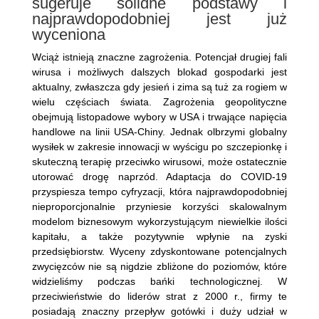
sugeruje solidne podstawy i
najprawdopodobniej jest już
wyceniona
Wciąż istnieją znaczne zagrożenia. Potencjał drugiej fali
wirusa i możliwych dalszych blokad gospodarki jest
aktualny, zwłaszcza gdy jesień i zima są tuż za rogiem w
wielu częściach świata. Zagrożenia geopolityczne
obejmują listopadowe wybory w USA i trwające napięcia
handlowe na linii USA-Chiny. Jednak olbrzymi globalny
wysiłek w zakresie innowacji w wyścigu po szczepionkę i
skuteczną terapię przeciwko wirusowi, może ostatecznie
utorować drogę naprzód. Adaptacja do COVID-19
przyspiesza tempo cyfryzacji, która najprawdopodobniej
nieproporcjonalnie przyniesie korzyści skalowalnym
modelom biznesowym wykorzystującym niewielkie ilości
kapitału, a także pozytywnie wpłynie na zyski
przedsiębiorstw. Wyceny zdyskontowane potencjalnych
zwycięzców nie są nigdzie zbliżone do poziomów, które
widzieliśmy podczas bańki technologicznej. W
przeciwieństwie do liderów strat z 2000 r., firmy te
posiadają znaczny przepływ gotówki i duży udział w