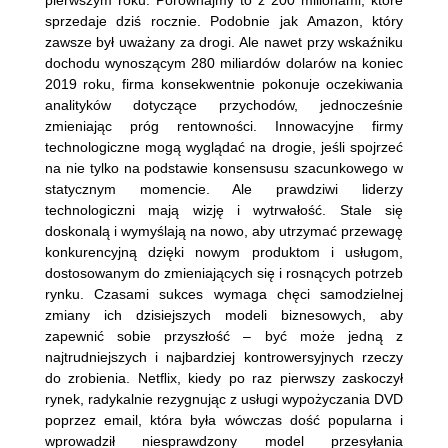
pierwszym roku. Porównajmy to z 200 milionami, które
sprzedaje dziś rocznie. Podobnie jak Amazon, który
zawsze był uważany za drogi. Ale nawet przy wskaźniku
dochodu wynoszącym 280 miliardów dolarów na koniec
2019 roku, firma konsekwentnie pokonuje oczekiwania
analityków dotyczące przychodów, jednocześnie
zmieniając próg rentowności. Innowacyjne firmy
technologiczne mogą wyglądać na drogie, jeśli spojrzeć
na nie tylko na podstawie konsensusu szacunkowego w
statycznym momencie. Ale prawdziwi liderzy
technologiczni mają wizję i wytrwałość. Stale się
doskonalą i wymyślają na nowo, aby utrzymać przewagę
konkurencyjną dzięki nowym produktom i usługom,
dostosowanym do zmieniających się i rosnących potrzeb
rynku. Czasami sukces wymaga chęci samodzielnej
zmiany ich dzisiejszych modeli biznesowych, aby
zapewnić sobie przyszłość – być może jedną z
najtrudniejszych i najbardziej kontrowersyjnych rzeczy
do zrobienia. Netﬂix, kiedy po raz pierwszy zaskoczył
rynek, radykalnie rezygnując z usługi wypożyczania DVD
poprzez email, która była wówczas dość popularna i
wprowadził niesprawdzony model przesyłania