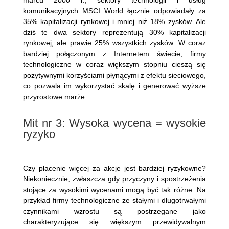
marcu 2000 r., sektory technologii i usług
komunikacyjnych MSCI World łącznie odpowiadały za
35% kapitalizacji rynkowej i mniej niż 18% zysków. Ale
dziś te dwa sektory reprezentują 30% kapitalizacji
rynkowej, ale prawie 25% wszystkich zysków. W coraz
bardziej połączonym z Internetem świecie, firmy
technologiczne w coraz większym stopniu cieszą się
pozytywnymi korzyściami płynącymi z efektu sieciowego,
co pozwala im wykorzystać skalę i generować wyższe
przyrostowe marże.
Mit nr 3: Wysoka wycena = wysokie
ryzyko
Czy płacenie więcej za akcje jest bardziej ryzykowne?
Niekoniecznie, zwłaszcza gdy przyczyny i spostrzeżenia
stojące za wysokimi wycenami mogą być tak różne. Na
przykład firmy technologiczne ze stałymi i długotrwałymi
czynnikami wzrostu są postrzegane jako
charakteryzujące się większym przewidywalnym