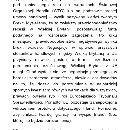
pod koniec tego roku na warunkach Światowej
Organizacji Handlu (WTO) lub na podstawie prostej
umowy handlowej – wynik nazywany kiedyś twardym
Brexit. Myśleliśmy, że to zwiększy prawdopodobieństwo
recesji w Wielkiej Brytanii, pozostawiając funta
podatnego na różnorakie zagrożenia. Po kilku
miesiącach prawdopodobieństwo negatywnego wyniku
Brexit wzrosło. Negocjacje w sprawie przyszłych
stosunków handlowych między Wielką Brytanią a UE
przyniosły niewielki postęp, a termin przedłużenia
porozumienia przejściowego Wielkiej Brytanii z UE
minął. Choć wydaje się, że negocjacje przebiegają w
bardziej serdecznej atmosferze, niewiele jest dowodów
na to, że doszło do porozumienia w najbardziej
spornych kwestiach: równych warunkach dla wszystkich,
prawach łowienia ryb i roli Europejskiego Trybunału
Sprawiedliwości. Ponadto UE pozostaje zaniepokojona
wdrożeniem protokołu dotyczącego Irlandii Północnej,
aby uniknąć twardej granicy na wyspie Irlandii (bez
której nie będzie porozumienia).