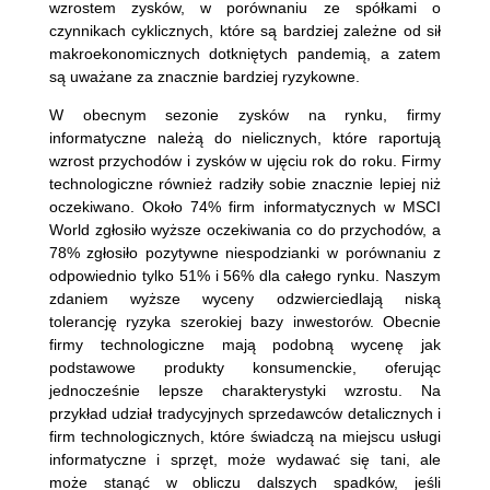
wzrostem zysków, w porównaniu ze spółkami o
czynnikach cyklicznych, które są bardziej zależne od sił
makroekonomicznych dotkniętych pandemią, a zatem
są uważane za znacznie bardziej ryzykowne.
W obecnym sezonie zysków na rynku, firmy
informatyczne należą do nielicznych, które raportują
wzrost przychodów i zysków w ujęciu rok do roku. Firmy
technologiczne również radziły sobie znacznie lepiej niż
oczekiwano. Około 74% firm informatycznych w MSCI
World zgłosiło wyższe oczekiwania co do przychodów, a
78% zgłosiło pozytywne niespodzianki w porównaniu z
odpowiednio tylko 51% i 56% dla całego rynku. Naszym
zdaniem wyższe wyceny odzwierciedlają niską
tolerancję ryzyka szerokiej bazy inwestorów. Obecnie
firmy technologiczne mają podobną wycenę jak
podstawowe produkty konsumenckie, oferując
jednocześnie lepsze charakterystyki wzrostu. Na
przykład udział tradycyjnych sprzedawców detalicznych i
firm technologicznych, które świadczą na miejscu usługi
informatyczne i sprzęt, może wydawać się tani, ale
może stanąć w obliczu dalszych spadków, jeśli