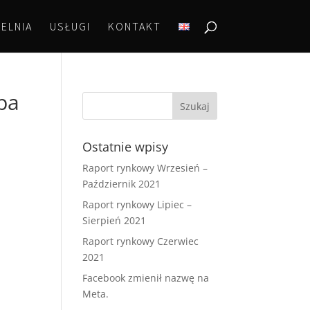
ELNIA
USŁUGI
KONTAKT
ba
Ostatnie wpisy
Raport rynkowy Wrzesień –
Październik 2021
Raport rynkowy Lipiec –
Sierpień 2021
Raport rynkowy Czerwiec
2021
Facebook zmienił nazwę na
Meta.