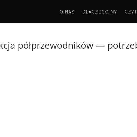
O NAS
DLACZEGO MY
CZYT
ukcja półprzewodników — potrze